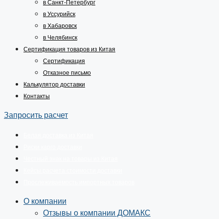
в Санкт-Петербург
в Уссурийск
в Хабаровск
в Челябинск
Сертификация товаров из Китая
Сертификация
Отказное письмо
Калькулятор доставки
Контакты
Запросить расчет
Белая доставка из Китая
Риски карго доставки
Честный знак на товары из Китая
Кейсы расчета стоимости доставки
Прослеживаемость импортных товаров
О компании
Отзывы о компании ДОМАКС