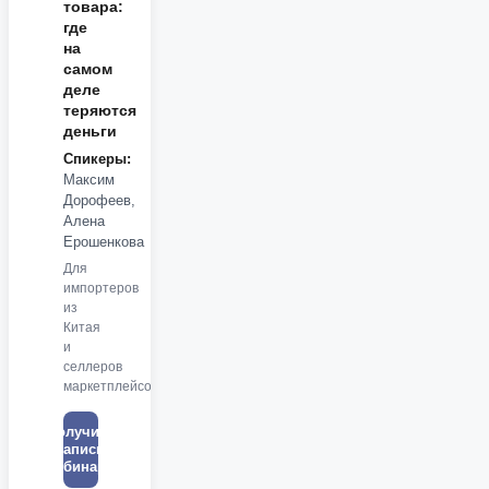
товара:
где
на
самом
деле
теряются
деньги
Спикеры:
Максим
Дорофеев,
Алена
Ерошенкова
Для
импортеров
из
Китая
и
селлеров
маркетплейсов
Получить
запись
вебинара