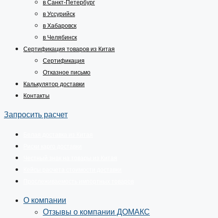
в Санкт-Петербург
в Уссурийск
в Хабаровск
в Челябинск
Сертификация товаров из Китая
Сертификация
Отказное письмо
Калькулятор доставки
Контакты
Запросить расчет
Белая доставка из Китая
Риски карго доставки
Честный знак на товары из Китая
Кейсы расчета стоимости доставки
Прослеживаемость импортных товаров
О компании
Отзывы о компании ДОМАКС