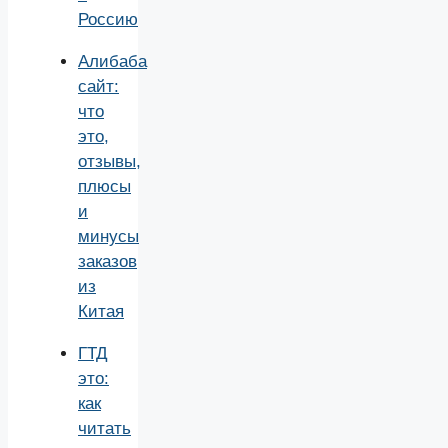
Россию
Алибаба
сайт:
что
это,
отзывы,
плюсы
и
минусы
заказов
из
Китая
ГТД
это:
как
читать