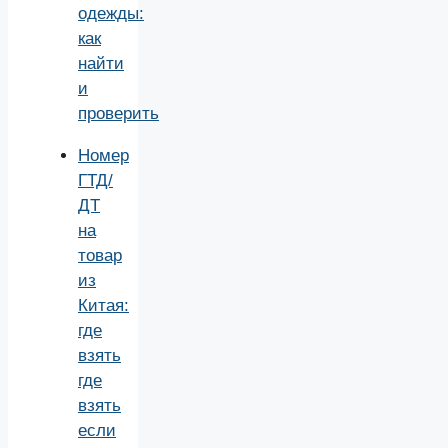
одежды:
как
найти
и
проверить
Номер
ГТД/
ДТ
на
товар
из
Китая:
где
взять
где
взять
если