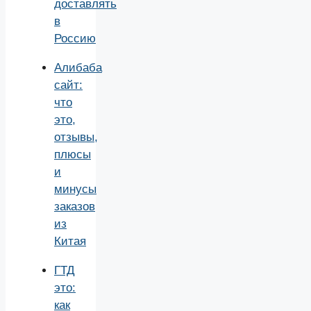
доставлять
в
Россию
Алибаба
сайт:
что
это,
отзывы,
плюсы
и
минусы
заказов
из
Китая
ГТД
это:
как