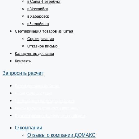
в Санкт-Петербург
в Уссурийск
в Хабаровск
в Челябинск
Сертификация товаров из Китая
Сертификация
Отказное письмо
Калькулятор доставки
Контакты
Запросить расчет
Белая доставка из Китая
Риски карго доставки
Честный знак на товары из Китая
Кейсы расчета стоимости доставки
Прослеживаемость импортных товаров
О компании
Отзывы о компании ДОМАКС