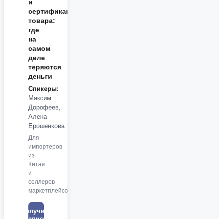
и
сертификация
товара:
где
на
самом
деле
теряются
деньги
Спикеры:
Максим
Дорофеев,
Алена
Ерошенкова
Для
импортеров
из
Китая
и
селлеров
маркетплейсов
Получить
запись