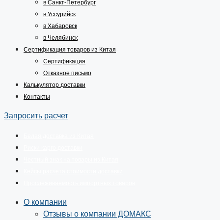
в Санкт-Петербург
в Уссурийск
в Хабаровск
в Челябинск
Сертификация товаров из Китая
Сертификация
Отказное письмо
Калькулятор доставки
Контакты
Запросить расчет
Белая доставка из Китая
Риски карго доставки
Честный знак на товары из Китая
Кейсы расчета стоимости доставки
Прослеживаемость импортных товаров
О компании
Отзывы о компании ДОМАКС