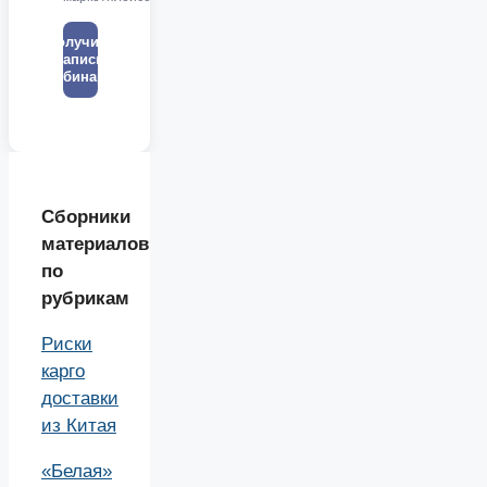
Получить
запись
вебинара
Сборники
материалов
по
рубрикам
Риски
карго
доставки
из Китая
«Белая»