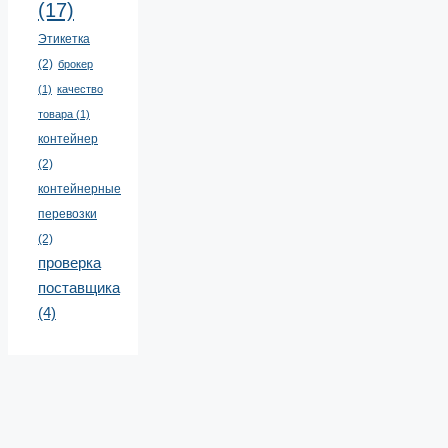
(17)
Этикетка
(2)
брокер
(1)
качество
товара
(1)
контейнер
(2)
контейнерные
перевозки
(2)
проверка
поставщика
(4)