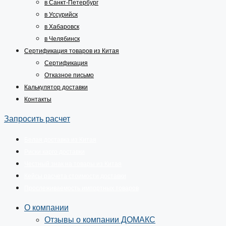
в Санкт-Петербург
в Уссурийск
в Хабаровск
в Челябинск
Сертификация товаров из Китая
Сертификация
Отказное письмо
Калькулятор доставки
Контакты
Запросить расчет
Белая доставка из Китая
Риски карго доставки
Честный знак на товары из Китая
Кейсы расчета стоимости доставки
Прослеживаемость импортных товаров
О компании
Отзывы о компании ДОМАКС