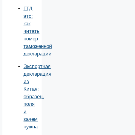
ГТД
это:
как
читать
номер
таможенной
декларации
Экспортная
декларация
из
Китая:
образец,
поля
и
зачем
нужна