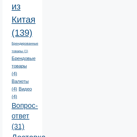
из
Китая
(139)
Брендированные
товары
(1)
Брендовые
товары
(4)
Валюты
(4)
Видео
(4)
Вопрос-
ответ
(31)