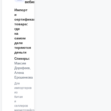
вебинара
Импорт
и
сертификация
товара:
где
на
самом
деле
теряются
деньги
Спикеры:
Максим
Дорофеев,
Алена
Ерошенкова
Для
импортеров
из
Китая
и
селлеров
маркетплейсов