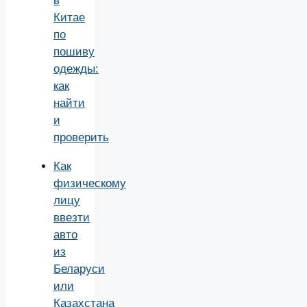
в
Китае
по
пошиву
одежды:
как
найти
и
проверить
Как
физическому
лицу
ввезти
авто
из
Беларуси
или
Казахстана