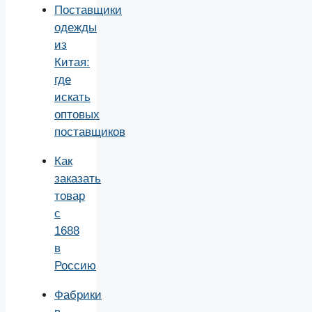
Поставщики
одежды
из
Китая:
где
искать
оптовых
поставщиков
Как
заказать
товар
с
1688
в
Россию
Фабрики