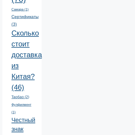
Самара
(1)
Сертификаты
(3)
Сколько
стоит
доставка
из
Китая?
(46)
Таобао
(2)
Фулфилмент
(1)
Честный
знак