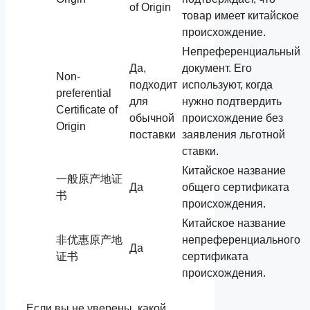
of Origin
товар имеет китайское
происхождение.
Непреференциальный
Да,
документ. Его
Non-
подходит
используют, когда
preferential
для
нужно подтвердить
Certificate of
обычной
происхождение без
Origin
поставки
заявления льготной
ставки.
Китайское название
一般原产地证
Да
общего сертификата
书
происхождения.
Китайское название
非优惠原产地
непреференциального
Да
证书
сертификата
происхождения.
Если вы не уверены, какой