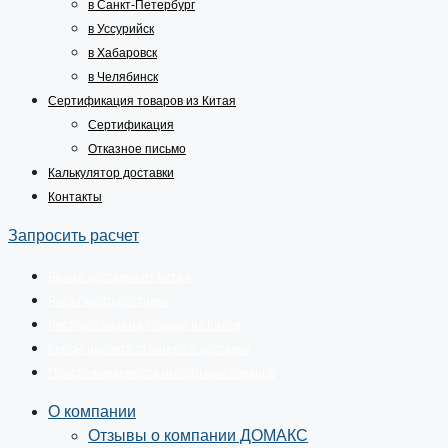
в Санкт-Петербург
в Уссурийск
в Хабаровск
в Челябинск
Сертификация товаров из Китая
Сертификация
Отказное письмо
Калькулятор доставки
Контакты
Запросить расчет
Белая доставка из Китая
Риски карго доставки
Честный знак на товары из Китая
Кейсы расчета стоимости доставки
Прослеживаемость импортных товаров
О компании
Отзывы о компании ДОМАКС