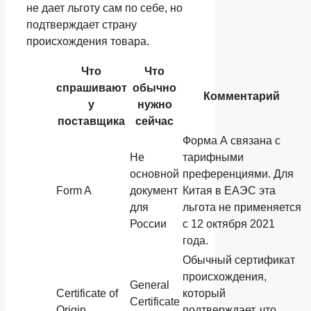
не дает льготу сам по себе, но
подтверждает страну
происхождения товара.
Что
Что
спрашивают
обычно
Комментарий
у
нужно
поставщика
сейчас
Форма А связана с
Не
тарифными
основной
преференциями. Для
Form A
документ
Китая в ЕАЭС эта
для
льгота не применяется
России
с 12 октября 2021
года.
Обычный сертификат
происхождения,
General
Certificate of
который
Certificate
Origin
подтверждает, что