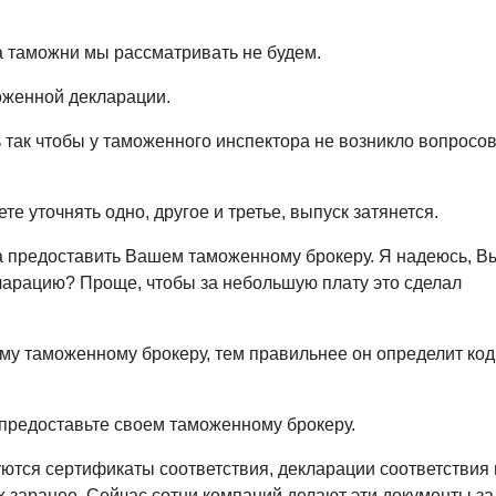
а таможни мы рассматривать не будем.
моженной декларации.
так чтобы у таможенного инспектора не возникло вопросов
те уточнять одно, другое и третье, выпуск затянется.
а предоставить Вашем таможенному брокеру. Я надеюсь, В
ларацию? Проще, чтобы за небольшую плату это сделал
у таможенному брокеру, тем правильнее он определит ко
 предоставьте своем таможенному брокеру.
уются сертификаты соответствия, декларации соответствия
х заранее. Сейчас сотни компаний делают эти документы за