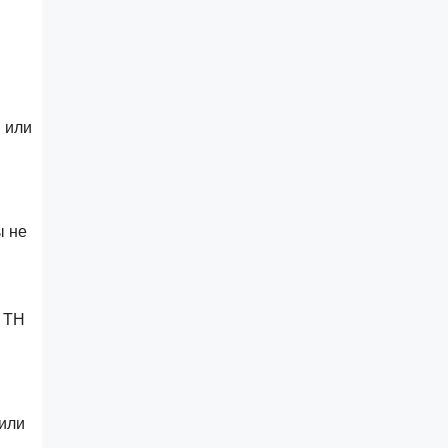
 или
ы не
д ТН
 или