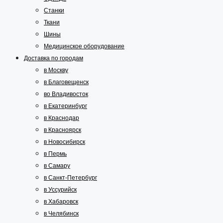
Станки
Ткани
Шины
Медицинское оборудование
Доставка по городам
в Москву
в Благовещенск
во Владивосток
в Екатеринбург
в Краснодар
в Красноярск
в Новосибирск
в Пермь
в Самару
в Санкт-Петербург
в Уссурийск
в Хабаровск
в Челябинск