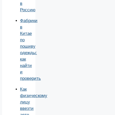
в
Россию
Фабрики
в
Китае
по
пошиву
одежды:
как
найти
и
проверить
Как
физическому
лицу
ввезти
авто