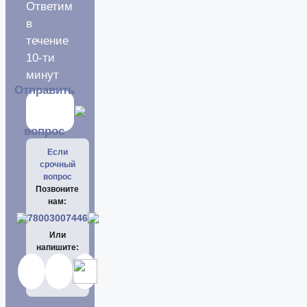
Ответим
в
течение
10-ти
минут
Отправить
вопрос
Если
срочный
вопрос
Позвоните
нам:
78003007446
Или
напишите: