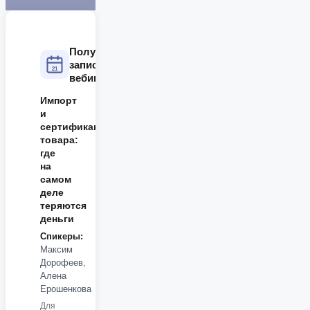
Получите
запись
21
вебинара
Импорт
и
сертификация
товара:
где
на
самом
деле
теряются
деньги
Спикеры:
Максим
Дорофеев,
Алена
Ерошенкова
Для