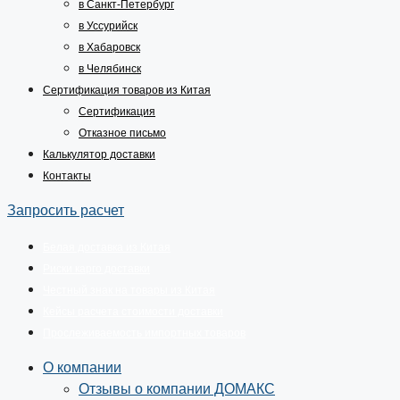
в Санкт-Петербург
в Уссурийск
в Хабаровск
в Челябинск
Сертификация товаров из Китая
Сертификация
Отказное письмо
Калькулятор доставки
Контакты
Запросить расчет
Белая доставка из Китая
Риски карго доставки
Честный знак на товары из Китая
Кейсы расчета стоимости доставки
Прослеживаемость импортных товаров
О компании
Отзывы о компании ДОМАКС