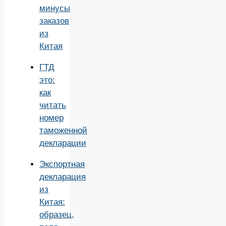
минусы
заказов
из
Китая
ГТД
это:
как
читать
номер
таможенной
декларации
Экспортная
декларация
из
Китая:
образец,