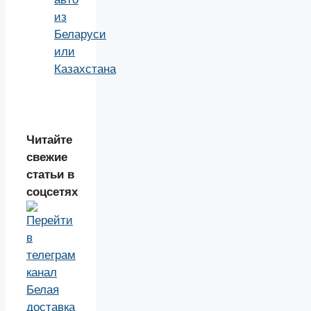
из
Беларуси
или
Казахстана
Читайте
свежие
статьи в
соцсетях