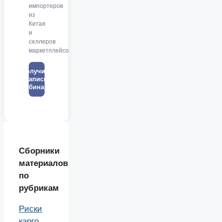
импортеров
из
Китая
и
селлеров
маркетплейсов
Получить
запись
вебинара
Сборники
материалов
по
рубрикам
Риски
карго