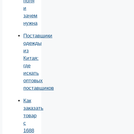
поля
и
зачем
нужна
Поставщики
одежды
из
Китая:
где
искать
оптовых
поставщиков
Как
заказать
товар
с
1688