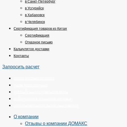
в Санкт-Петербург
в Уссурийск
в Хабаровск
в Челябинск
Сертификация товаров из Китая
Сертификация
Отказное письмо
Калькулятор доставки
Контакты
Запросить расчет
Белая доставка из Китая
Риски карго доставки
Честный знак на товары из Китая
Кейсы расчета стоимости доставки
Прослеживаемость импортных товаров
О компании
Отзывы о компании ДОМАКС