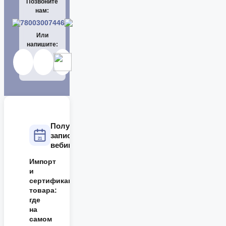
Позвоните
нам:
78003007446
Или
напишите:
Получите
запись
21
вебинара
Импорт
и
сертификация
товара:
где
на
самом