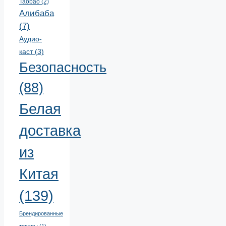
Taobao
(2)
Алибаба
(7)
Аудио-
каст
(3)
Безопасность
(88)
Белая
доставка
из
Китая
(139)
Брендированные
товары
(1)