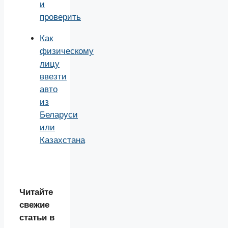
и
проверить
Как
физическому
лицу
ввезти
авто
из
Беларуси
или
Казахстана
Читайте
свежие
статьи в