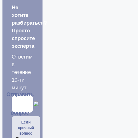
Не
хотите
разбираться?
Просто
спросите
эксперта
Ответим
в
течение
10-ти
минут
Отправить
вопрос
Если
срочный
вопрос