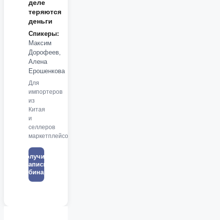
деле
теряются
деньги
Спикеры:
Максим
Дорофеев,
Алена
Ерошенкова
Для
импортеров
из
Китая
и
селлеров
маркетплейсов
Получить
запись
вебинара