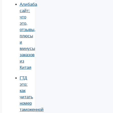
Алибаба
сайт:
что
это,
отзывы,
плюсы
и
минусы
заказов
из
Китая
ГТД
это:
как
читать
номер
таможенной