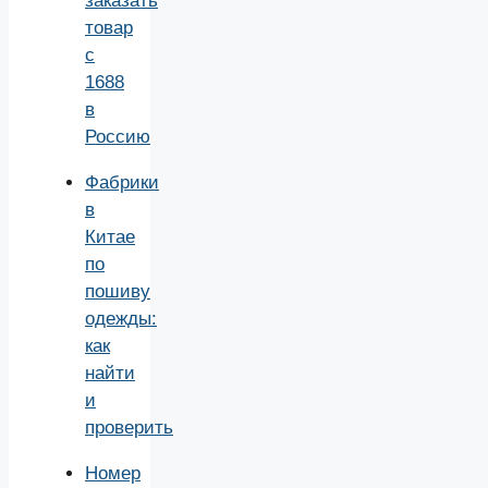
заказать
товар
с
1688
в
Россию
Фабрики
в
Китае
по
пошиву
одежды:
как
найти
и
проверить
Номер