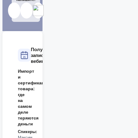
Получите
запись
21
вебинара
Импорт
и
сертификация
товара:
где
на
самом
деле
теряются
деньги
Спикеры:
Максим