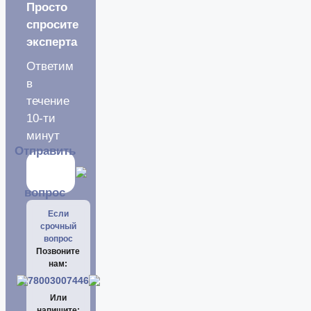
Просто
спросите
эксперта
Ответим
в
течение
10-ти
минут
Отправить
вопрос
Если
срочный
вопрос
Позвоните
нам:
78003007446
Или
напишите: