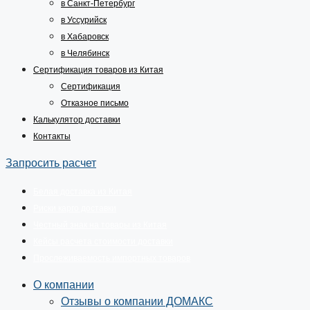
в Санкт-Петербург
в Уссурийск
в Хабаровск
в Челябинск
Сертификация товаров из Китая
Сертификация
Отказное письмо
Калькулятор доставки
Контакты
Запросить расчет
Белая доставка из Китая
Риски карго доставки
Честный знак на товары из Китая
Кейсы расчета стоимости доставки
Прослеживаемость импортных товаров
О компании
Отзывы о компании ДОМАКС