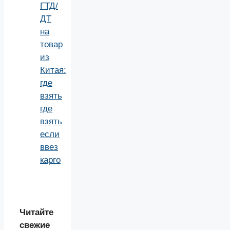
ГТД/
ДТ
на
товар
из
Китая:
где
взять
где
взять
если
ввез
карго
Читайте
свежие