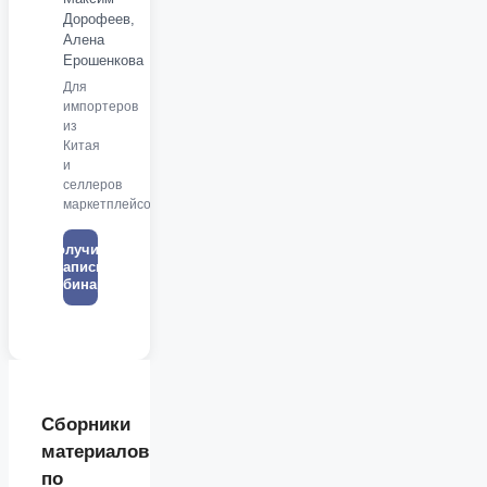
Дорофеев,
Алена
Ерошенкова
Для
импортеров
из
Китая
и
селлеров
маркетплейсов
Получить
запись
вебинара
Сборники
материалов
по