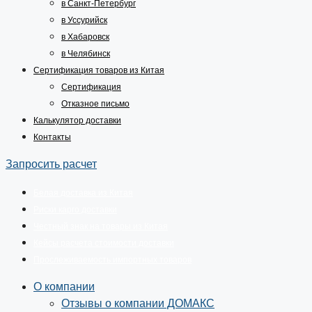
в Санкт-Петербург
в Уссурийск
в Хабаровск
в Челябинск
Сертификация товаров из Китая
Сертификация
Отказное письмо
Калькулятор доставки
Контакты
Запросить расчет
Белая доставка из Китая
Риски карго доставки
Честный знак на товары из Китая
Кейсы расчета стоимости доставки
Прослеживаемость импортных товаров
О компании
Отзывы о компании ДОМАКС