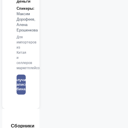
деньги
Спикеры:
Максим
Дорофеев,
Алена
Ерошенкова
Для
импортеров
из
Китая
и
селлеров
маркетплейсов
Получить
запись
вебинара
Сборники