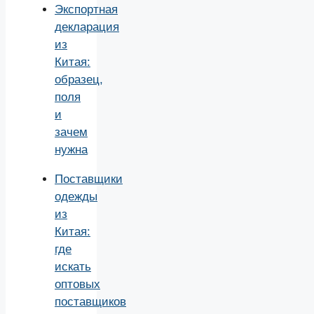
Экспортная
декларация
из
Китая:
образец,
поля
и
зачем
нужна
Поставщики
одежды
из
Китая:
где
искать
оптовых
поставщиков