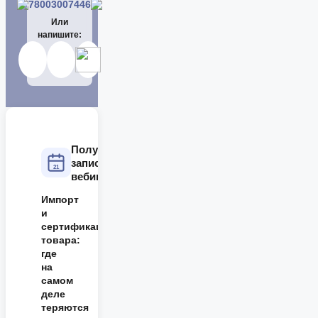
78003007446
Или
напишите:
Получите
запись
21
вебинара
Импорт
и
сертификация
товара:
где
на
самом
деле
теряются