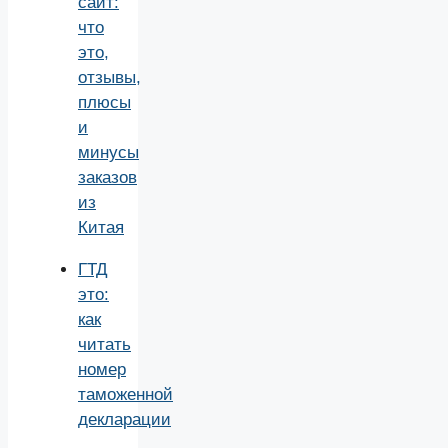
сайт:
что
это,
отзывы,
плюсы
и
минусы
заказов
из
Китая
ГТД
это:
как
читать
номер
таможенной
декларации