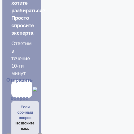
хотите
разбираться?
Просто
спросите
эксперта
Ответим
в
течение
10-ти
минут
Отправить
вопрос
Если
срочный
вопрос
Позвоните
нам: