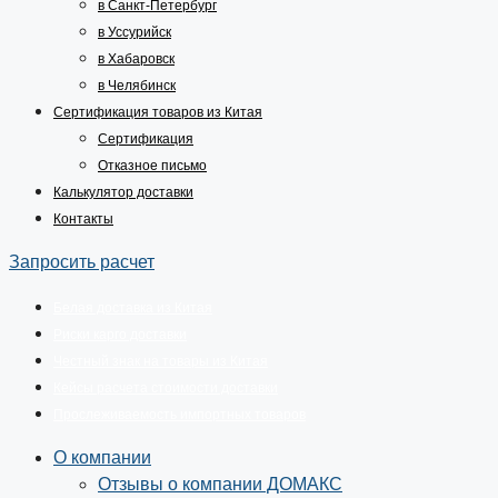
в Санкт-Петербург
в Уссурийск
в Хабаровск
в Челябинск
Сертификация товаров из Китая
Сертификация
Отказное письмо
Калькулятор доставки
Контакты
Запросить расчет
Белая доставка из Китая
Риски карго доставки
Честный знак на товары из Китая
Кейсы расчета стоимости доставки
Прослеживаемость импортных товаров
О компании
Отзывы о компании ДОМАКС