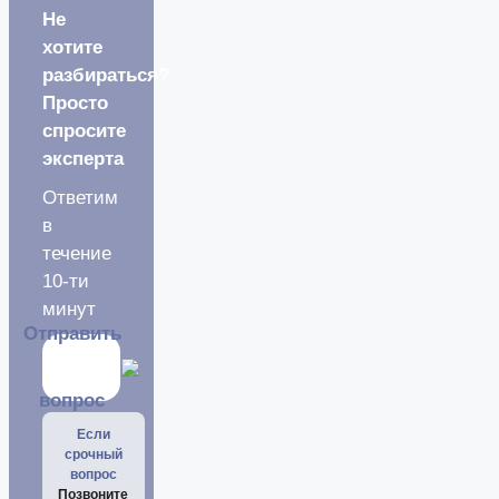
Не
хотите
разбираться?
Просто
спросите
эксперта
Ответим
в
течение
10-ти
минут
Отправить
вопрос
Если
срочный
вопрос
Позвоните