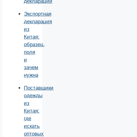
декларации
Экспортная
декларация
из
Китая:
образец,
поля
и
зачем
нужна
Поставщики
одежды
из
Китая:
где
искать
оптовых