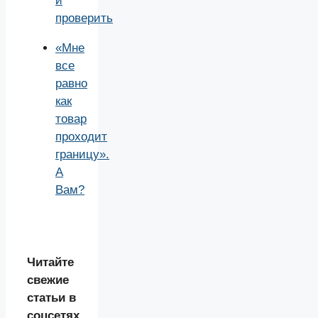
и
проверить
«Мне
все
равно
как
товар
проходит
границу».
А
Вам?
Читайте
свежие
статьи в
соцсетях