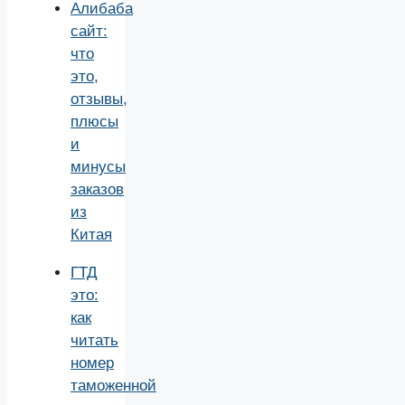
Алибаба
сайт:
что
это,
отзывы,
плюсы
и
минусы
заказов
из
Китая
ГТД
это:
как
читать
номер
таможенной