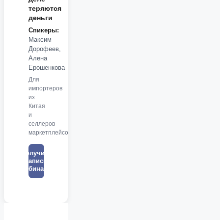
теряются
деньги
Спикеры:
Максим
Дорофеев,
Алена
Ерошенкова
Для
импортеров
из
Китая
и
селлеров
маркетплейсов
Получить
запись
вебинара