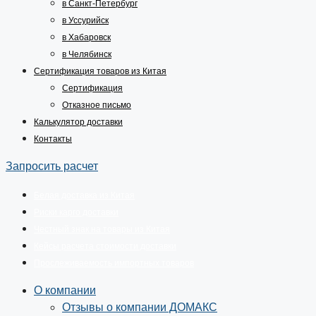
в Санкт-Петербург
в Уссурийск
в Хабаровск
в Челябинск
Сертификация товаров из Китая
Сертификация
Отказное письмо
Калькулятор доставки
Контакты
Запросить расчет
Белая доставка из Китая
Риски карго доставки
Честный знак на товары из Китая
Кейсы расчета стоимости доставки
Прослеживаемость импортных товаров
О компании
Отзывы о компании ДОМАКС