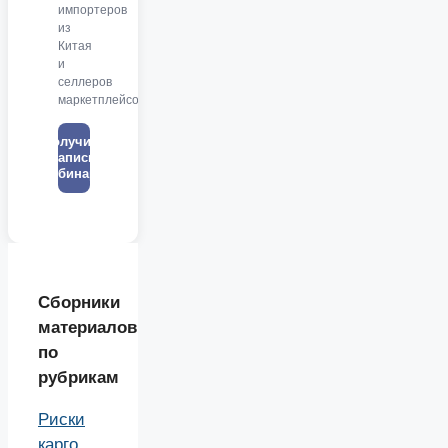
импортеров
из
Китая
и
селлеров
маркетплейсов
Получить
запись
вебинара
Сборники
материалов
по
рубрикам
Риски
карго