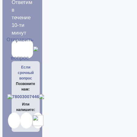
Ответим
в
течение
10-ти
минут
Отправить
вопрос
Если
срочный
вопрос
Позвоните
нам:
78003007446
Или
напишите: