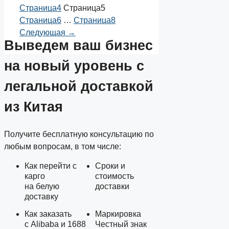
Страница
4
Страница
5
Страница
6
…
Страница
8
Следующая
→
Выведем ваш
бизнес
на новый уровень
с
легальной доставкой
из Китая
Получите бесплатную консультацию по
любым вопросам, в том числе:
Как перейти с
Сроки и
карго
стоимость
на белую
доставки
доставку
Как заказать
Маркировка
с Alibaba и 1688
Честный знак