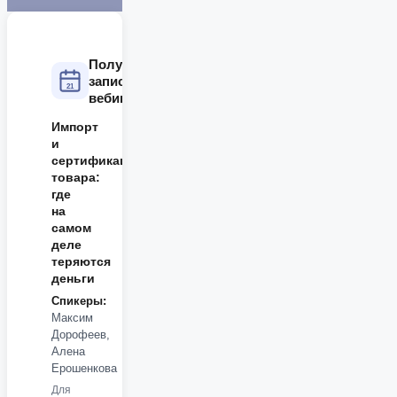
Получите
запись
21
вебинара
Импорт
и
сертификация
товара:
где
на
самом
деле
теряются
деньги
Спикеры:
Максим
Дорофеев,
Алена
Ерошенкова
Для