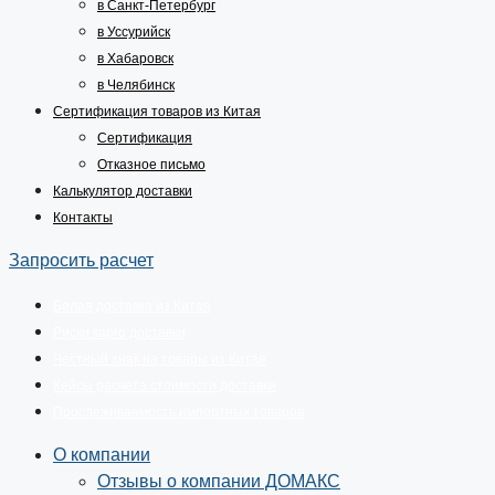
в Санкт-Петербург
в Уссурийск
в Хабаровск
в Челябинск
Сертификация товаров из Китая
Сертификация
Отказное письмо
Калькулятор доставки
Контакты
Запросить расчет
Белая доставка из Китая
Риски карго доставки
Честный знак на товары из Китая
Кейсы расчета стоимости доставки
Прослеживаемость импортных товаров
О компании
Отзывы о компании ДОМАКС