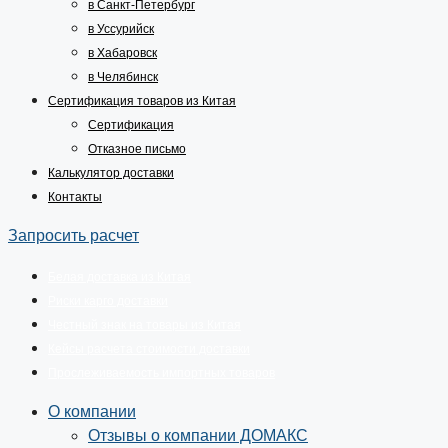
в Санкт-Петербург
в Уссурийск
в Хабаровск
в Челябинск
Сертификация товаров из Китая
Сертификация
Отказное письмо
Калькулятор доставки
Контакты
Запросить расчет
Белая доставка из Китая
Риски карго доставки
Честный знак на товары из Китая
Кейсы расчета стоимости доставки
Прослеживаемость импортных товаров
О компании
Отзывы о компании ДОМАКС