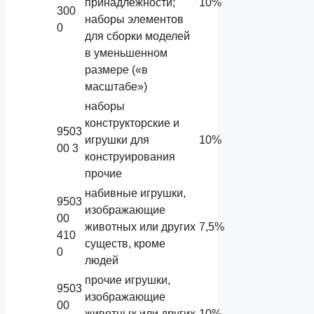
принадлежности;
10%
300
наборы элементов
0
для сборки моделей
в уменьшенном
размере («в
масштабе»)
наборы
конструкторские и
9503
игрушки для
10%
00 3
конструирования
прочие
набивные игрушки,
9503
изображающие
00
животных или других
7,5%
410
существ, кроме
0
людей
прочие игрушки,
9503
изображающие
00
животных или других
10%