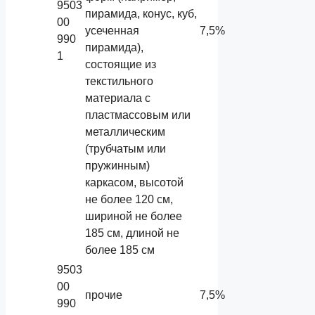
9503
пирамида, конус, куб,
00
усеченная
7,5%
990
пирамида),
1
состоящие из
текстильного
материала с
пластмассовым или
металлическим
(трубчатым или
пружинным)
каркасом, высотой
не более 120 см,
шириной не более
185 см, длиной не
более 185 см
9503
00
прочие
7,5%
990