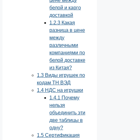
цене между
белой и карго
доставкой
1.2.3
Какая
разница в цене
между
различными
компаниями по
белой доставке
из Китая?
1.3
Виды игрушек по
кодам ТН ВЭД
1.4
НДС на игрушки
1.4.1
Почему
нельзя
объединить эти
две таблицы в
одну?
1.5
Сертификация