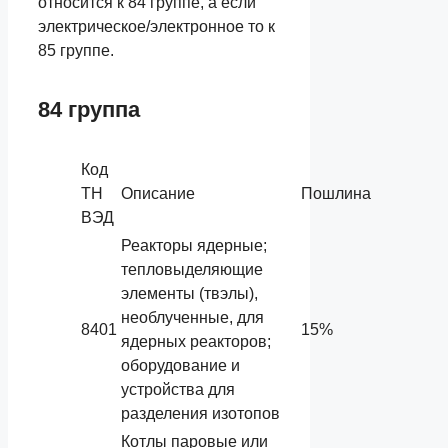
относится к 84 группе, а если
электрическое/электронное то к
85 группе.
84 группа
Код
ТН
Описание
Пошлина
ВЭД
Реакторы ядерные;
тепловыделяющие
элементы (твэлы),
необлученные, для
8401
15%
ядерных реакторов;
оборудование и
устройства для
разделения изотопов
Котлы паровые или