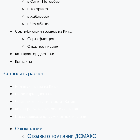
в Санкт-Петербург
в Уссурийск
в Хабаровск
в Челябинск
Сертификация товаров из Китая
Сертификация
Отказное письмо
Калькулятор доставки
Контакты
Запросить расчет
Белая доставка из Китая
Риски карго доставки
Честный знак на товары из Китая
Кейсы расчета стоимости доставки
Прослеживаемость импортных товаров
О компании
Отзывы о компании ДОМАКС