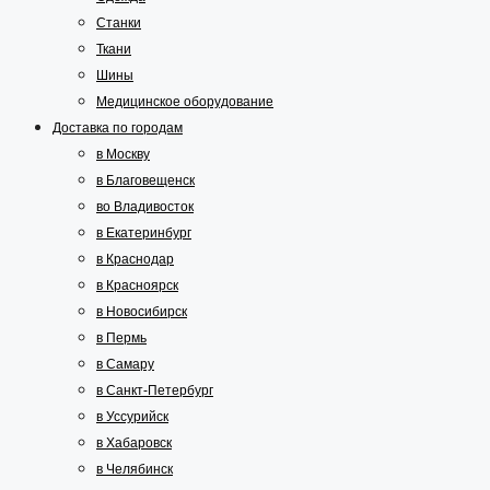
Станки
Ткани
Шины
Медицинское оборудование
Доставка по городам
в Москву
в Благовещенск
во Владивосток
в Екатеринбург
в Краснодар
в Красноярск
в Новосибирск
в Пермь
в Самару
в Санкт-Петербург
в Уссурийск
в Хабаровск
в Челябинск